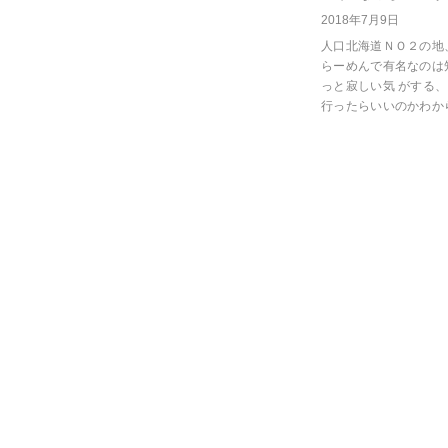
2018年7月9日
人口北海道ＮＯ２の地
らーめんで有名なのは
っと寂しい気 がする、
行ったらいいのかわか