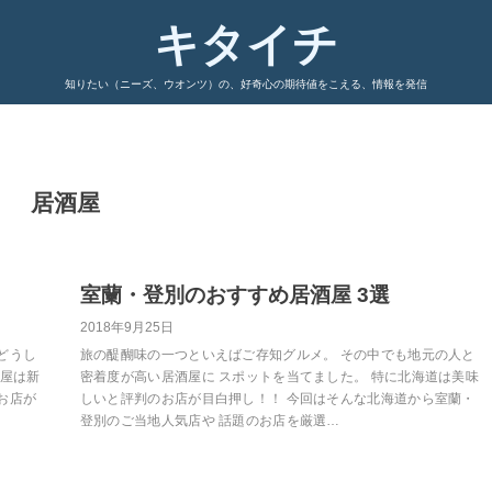
キタイチ
知りたい（ニーズ、ウオンツ）の、好奇心の期待値をこえる、情報を発信
居酒屋
室蘭・登別のおすすめ居酒屋 3選
2018年9月25日
どうし
旅の醍醐味の一つといえばご存知グルメ。 その中でも地元の人と
酒屋は新
密着度が高い居酒屋に スポットを当てました。 特に北海道は美味
お店が
しいと評判のお店が目白押し！！ 今回はそんな北海道から室蘭・
登別のご当地人気店や 話題のお店を厳選…