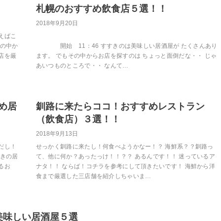
札幌のおすすめ飲食店５選！！
2018年9月20日
えばこ
道の中か
開始 11：46 すすきのは美味しい居酒屋が たくさんあり
店を厳
ます。 でもその中からお店を探すのは ちょっと面倒だな・・ じゃ
あいつものところで・・ なんて…
め居
釧路に来たらココ！おすすめレストラン
（飲食店）３選！！
2018年9月13日
だし！
せっかく釧路に来たし！何食べようかなー！？ 海鮮系？？釧路っ
おきの居
て、他に何か？あったっけ！！？？ あるんです！！ 迷っているア
るお
ナタ！！ ならば！コチラを参考にして頂きたいです！ 海鮮から洋
食まで厳選した三店舗を紹介しちゃいま…
美味しい居酒屋５選