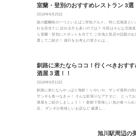
室蘭・登別のおすすめレストラン 3選
2018年9月25日
旅の醍醐味の一つといえばご存知グルメ。 特に北海道とい
れを目当てに 訪れる方も多いのでは？ 今回はそんな北海
ら室蘭・登別にスポットを当てて ご当地人気店や話題のお
選してご紹介！ 旅行をお考えの皆さんは…
釧路に来たならココ！行くべきおすす
酒屋３選！！
2018年9月13日
釧路に来たならやっぱり海鮮！ いやいや、ザンギ発祥の街
ザンギも食べなきゃ！ そんな欲張りなアナタに、 とって
酒屋をご紹介しましょう！！ 新鮮で美味しい魚が食べられ
店、 ザンギが美味しいお店など 厳選し…
旭川駅周辺の