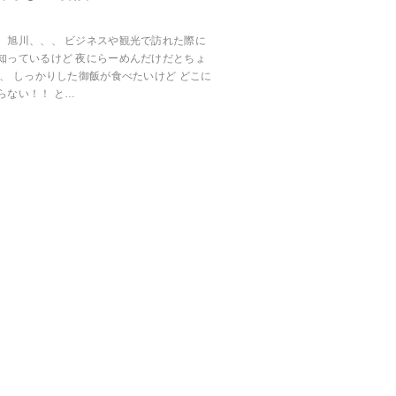
、旭川、、、 ビジネスや観光で訪れた際に
知っているけど 夜にらーめんだけだとちょ
、 しっかりした御飯が食べたいけど どこに
らない！！ と…