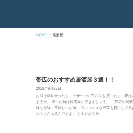
HOME
居酒屋
帯広のおすすめ居酒屋３選！！
2018年9月28日
お昼は豚丼食べたし、デザートの三方六も 買ったし、夜は
ようか。 困った時は居酒屋に行きましょう！！ 帯広の居
鮮な海鮮に美味しいお肉、 フレッシュな野菜を提供してる
たくさんあるんですよ。 おすすめの居…